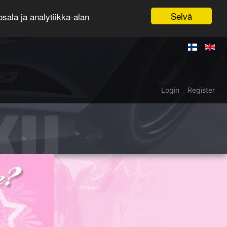
Selvä
ala ja analytiikka-alan
ku
Login
Register