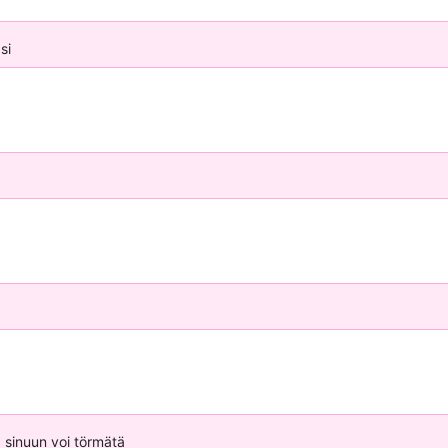
si
 sinuun voi törmätä