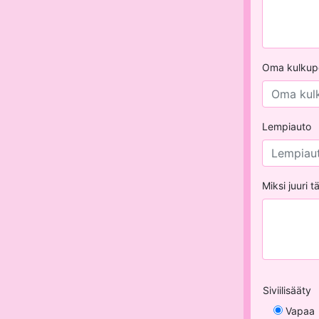
Oma kulkupe
Lempiauto
Miksi juuri 
Siviilisääty
Vapaa