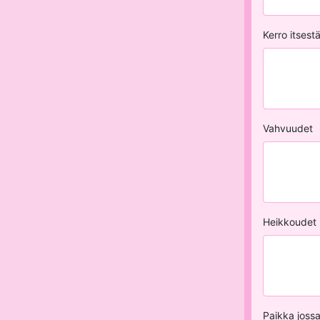
Kerro itsestä
Vahvuudet
Heikkoudet
Paikka jossa