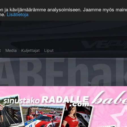
een ja kävijämäärämme analysoimiseen. Jaamme myös mainos
mme.
Lisätietoja
ABEha
t
Media
Kuljettajat
Liput