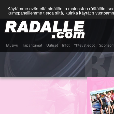
Käytämme evästeitä sisällön ja mainosten räätälöimis
kumppaneillemme tietoa siitä, kuinka käytät sivustoa
B
Etusivu
Tapahtumat
Uutiset
Infot
Yhteystiedot
Sponsori