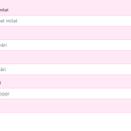
mitat
i