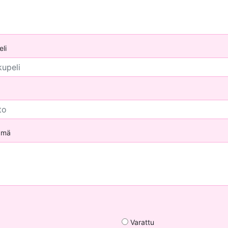
li
tämä
Varattu