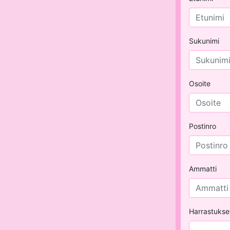
Sukunimi
Osoite
Postinro
Ammatti
Harrastukse