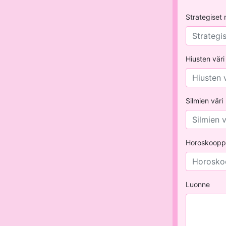
Strategiset 
Hiusten väri
Silmien väri
Horoskoopp
Luonne