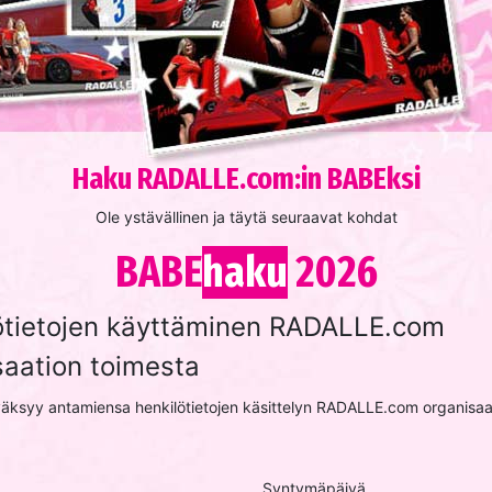
Haku RADALLE.com:in BABEksi
Ole ystävällinen ja täytä seuraavat kohdat
BABE
haku
2026
ötietojen käyttäminen RADALLE.com
saation toimesta
väksyy antamiensa henkilötietojen käsittelyn RADALLE.com organisaa
Syntymäpäivä