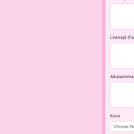
Linkkejä (F
Aikaisemmat
Kuva
Choose file