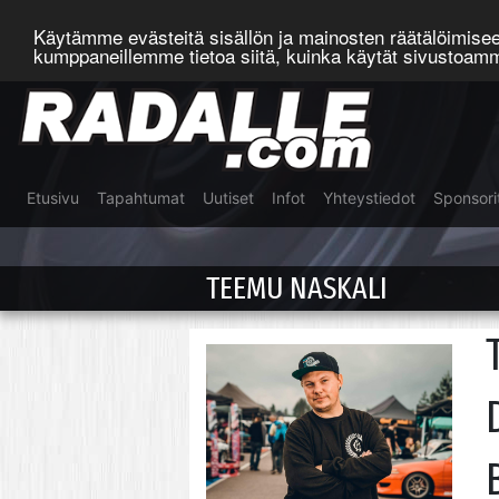
Käytämme evästeitä sisällön ja mainosten räätälöimis
kumppaneillemme tietoa siitä, kuinka käytät sivustoa
Etusivu
Tapahtumat
Uutiset
Infot
Yhteystiedot
Sponsori
TEEMU NASKALI