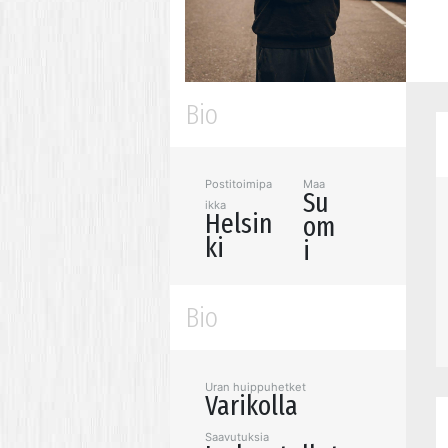
Bio
Postitoimipa
Maa
Su
ikka
Helsin
om
ki
i
Bio
Uran huippuhetket
Varikolla
Saavutuksia