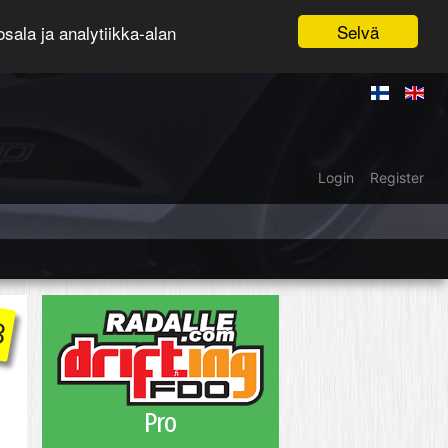
Selvä
ala ja analytiikka-alan
Login
Register
3
Pro