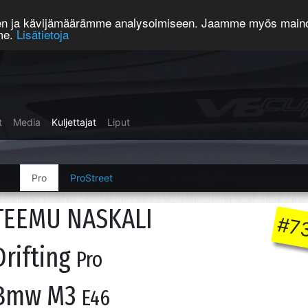
een ja kävijämäärämme analysoimiseen. Jaamme myös mainos
mme.
Lisätietoja
t
Media
Kuljettajat
Liput
Pro
ProStreet
TEEMU NASKALI
#7
Drifting
Pro
Bmw M3
E46