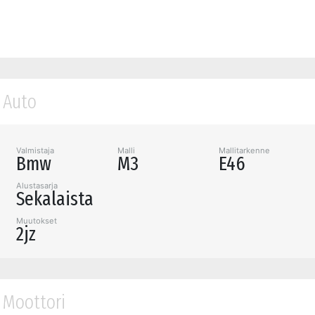
Auto
Valmistaja
Malli
Mallitarkenne
Bmw
M3
E46
Alustasarja
Sekalaista
Muutokset
2jz
Moottori