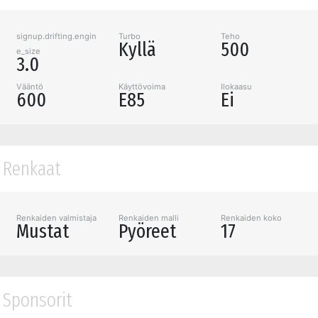
signup.drifting.engin
Turbo
Teho
Kyllä
500
e_size
3.0
Vääntö
Käyttövoima
Ilokaasu
600
E85
Ei
Renkaat
Renkaiden valmistaja
Renkaiden malli
Renkaiden koko
Mustat
Pyöreet
17
Sponsorit