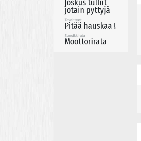
Joskus tullut
jotain pyttyjä
Tavoitteet
Pitää hauskaa !
Suosikkirata
Moottorirata