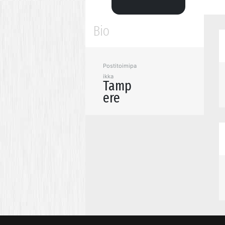
Bio
Postitoimipa
ikka
Tamp
ere