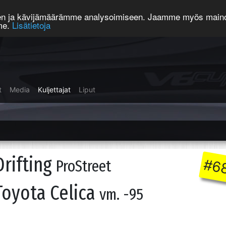
een ja kävijämäärämme analysoimiseen. Jaamme myös mainos
mme.
Lisätietoja
t
Media
Kuljettajat
Liput
Drifting
#6
ProStreet
Toyota Celica
vm. -95