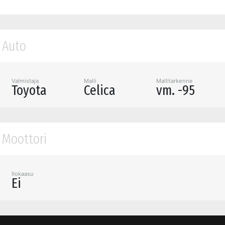
Auto
Valmistaja
Malli
Mallitarkenne
Toyota
Celica
vm. -95
Moottori
Ilokaasu
Ei