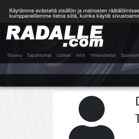
Käytämme evästeitä sisällön ja mainosten räätälöimis
kumppaneillemme tietoa siitä, kuinka käytät sivustoa
Etusivu
Tapahtumat
Uutiset
Infot
Yhteystiedot
Sponsori