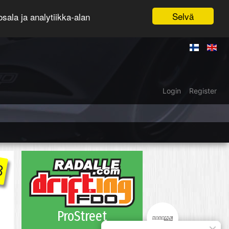
Selvä
ala ja analytiikka-alan
Login
Register
8
ProStreet