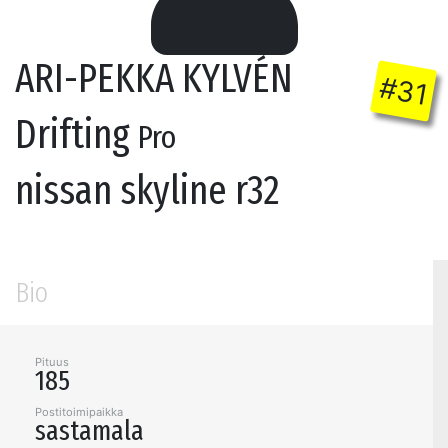
ARI-PEKKA KYLVÉN
#31
Drifting
Pro
nissan skyline r32
Bio
Pituus
185
Postitoimipaikka
sastamala