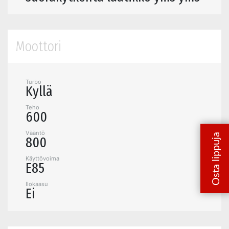
Moottori
Turbo
Kyllä
Teho
600
Vääntö
800
Käyttövoima
E85
Ilokaasu
Ei