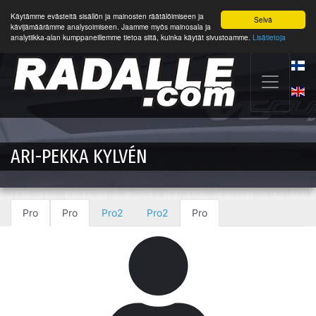
Käytämme evästeitä sisällön ja mainosten räätälöimiseen ja
Selvä
kävijämäärämme analysoimiseen. Jaamme myös mainosala ja
analytiikka-alan kumppaneillemme tietoa siitä, kuinka käytät sivustoamme.
Lisätietoja
ARI-PEKKA KYLVÉN
Pro
Pro
Pro2
Pro2
Pro