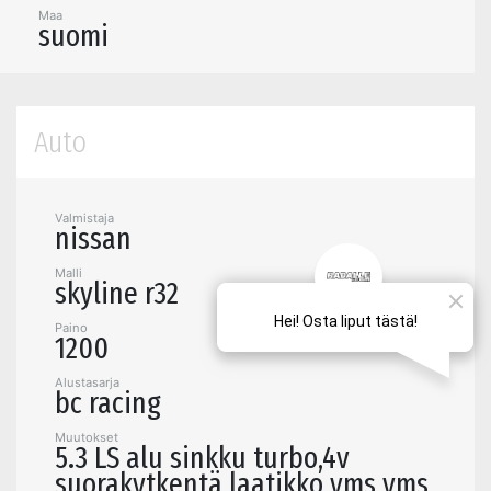
Maa
suomi
Auto
Valmistaja
nissan
Malli
skyline r32
Paino
1200
Alustasarja
bc racing
Muutokset
5.3 LS alu sinkku turbo,4v
suorakytkentä laatikko yms yms