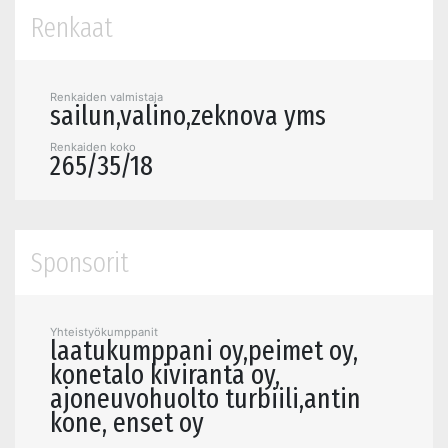
Renkaat
Renkaiden valmistaja
sailun,valino,zeknova yms
Renkaiden koko
265/35/18
Sponsorit
Yhteistyökumppanit
laatukumppani oy,peimet oy,
konetalo kiviranta oy,
ajoneuvohuolto turbiili,antin
kone, enset oy