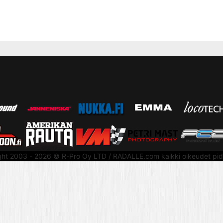
ght 2003 - 2026 © R-Pro Oy LTD / RADALLE.com kaikki oikeudet pid