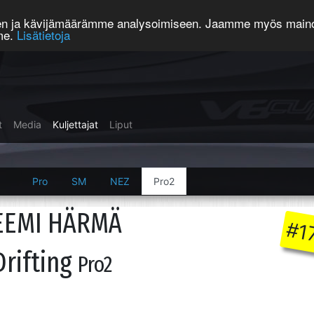
een ja kävijämäärämme analysoimiseen. Jaamme myös mainos
mme.
Lisätietoja
t
Media
Kuljettajat
Liput
Pro
SM
NEZ
Pro2
EEMI HÄRMÄ
#1
Drifting
Pro2