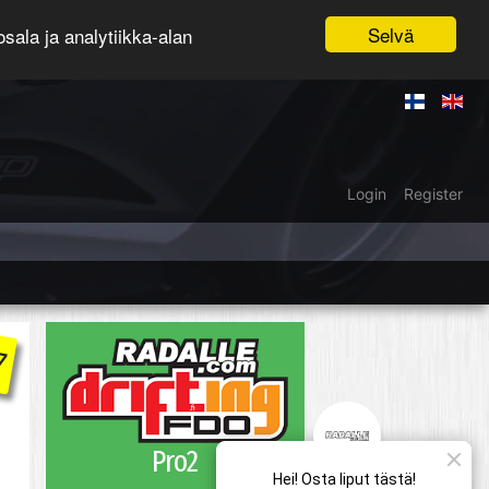
Selvä
ala ja analytiikka-alan
Login
Register
7
Pro2