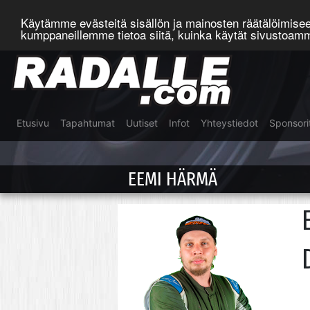
Käytämme evästeitä sisällön ja mainosten räätälöimis
kumppaneillemme tietoa siitä, kuinka käytät sivustoa
Etusivu
Tapahtumat
Uutiset
Infot
Yhteystiedot
Sponsori
EEMI HÄRMÄ