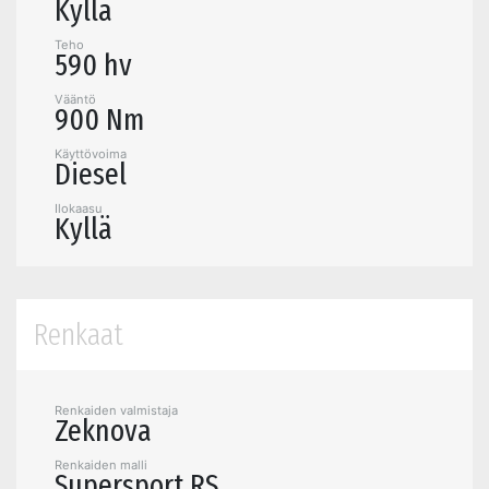
Kyllä
Teho
590 hv
Vääntö
900 Nm
Käyttövoima
Diesel
Ilokaasu
Kyllä
Renkaat
Renkaiden valmistaja
Zeknova
Renkaiden malli
Supersport RS