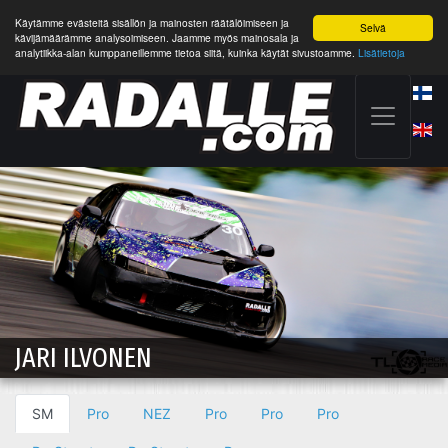
Käytämme evästeitä sisällön ja mainosten räätälöimiseen ja
Selvä
kävijämäärämme analysoimiseen. Jaamme myös mainosala ja
analytiikka-alan kumppaneillemme tietoa siitä, kuinka käytät sivustoamme.
Lisätietoja
JARI ILVONEN
SM
Pro
NEZ
Pro
Pro
Pro