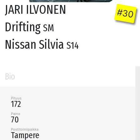
JARI ILVONEN
#30
Drifting
SM
Nissan Silvia
S14
Bio
Pituus
172
Paino
70
Postitoimipaikka
Tampere