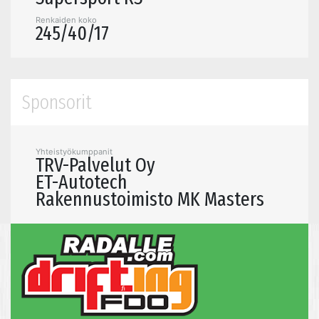
Renkaiden koko
245/40/17
Sponsorit
Yhteistyökumppanit
TRV-Palvelut Oy
ET-Autotech
Rakennustoimisto MK Masters