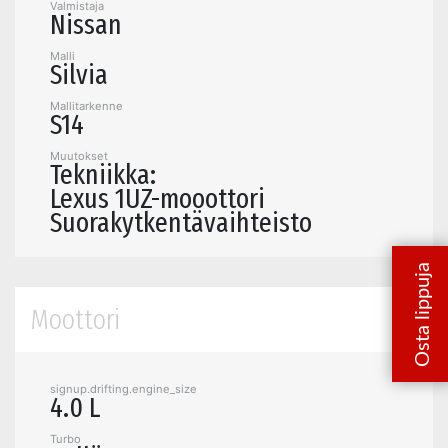
Valmistaja
Nissan
Malli
Silvia
Mallitarkenne
S14
Muutokset
Tekniikka:
Lexus 1UZ-mooottori
Suorakytkentävaihteisto
Moottori
signup.drifting.engine_size
4.0 L
Turbo