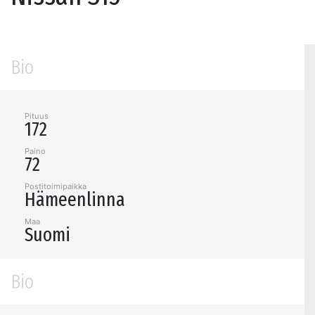
Bio
Pituus
172
Paino
72
Postitoimipaikka
Hämeenlinna
Maa
Suomi
Bio