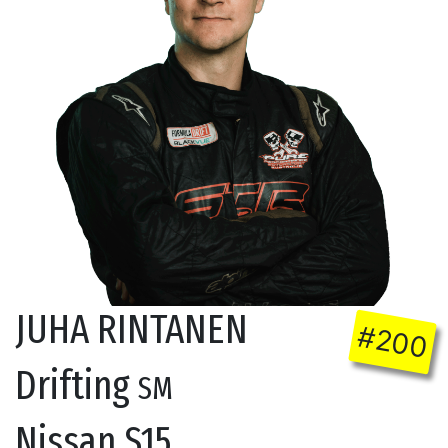
JUHA RINTANEN
#200
Drifting
SM
Nissan S15