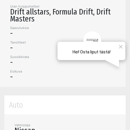
Uran huippuhetket
Drift allstars, Formula Drift, Drift
Masters
Saavutuksia
-
Tavoitteet
-
Suosikkirata
-
Esikuva
-
Auto
Valmistaja