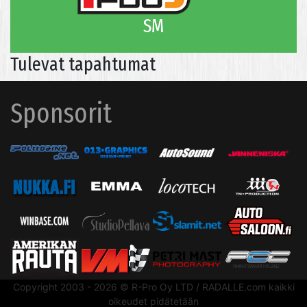
SM
Tulevat tapahtumat
Sponsorit
Copyright 2003 - 2026 © R-Pro Oy LTD / RADALLE.com kaikki
oikeudet pidätetään