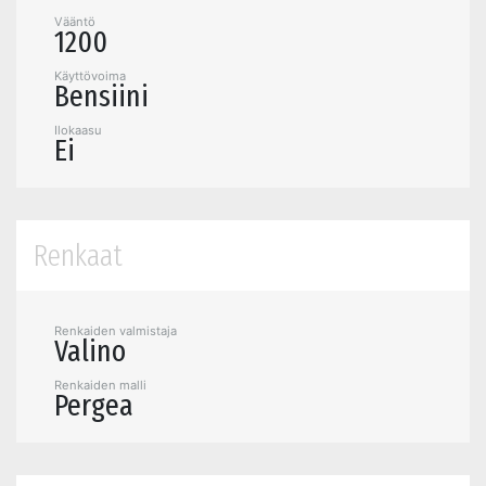
Vääntö
1200
Käyttövoima
Bensiini
Ilokaasu
Ei
Renkaat
Renkaiden valmistaja
Valino
Renkaiden malli
Pergea