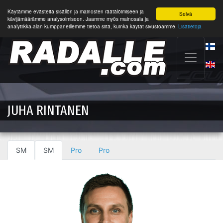
Käytämme evästeitä sisällön ja mainosten räätälöimiseen ja
Selvä
kävijämäärämme analysoimiseen. Jaamme myös mainosala ja
analytiikka-alan kumppaneillemme tietoa siitä, kuinka käytät sivustoamme.
Lisätietoja
JUHA RINTANEN
SM
SM
Pro
Pro