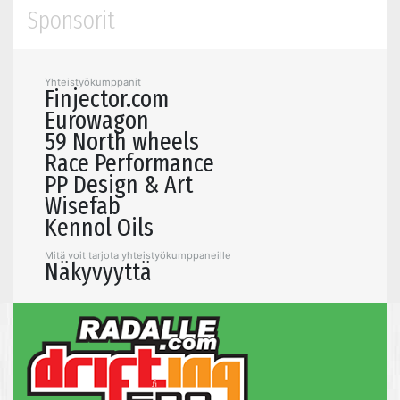
Sponsorit
Yhteistyökumppanit
Finjector.com
Eurowagon
59 North wheels
Race Performance
PP Design & Art
Wisefab
Kennol Oils
Mitä voit tarjota yhteistyökumppaneille
Näkyvyyttä