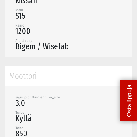
Nissan
Malli
S15
Paino
1200
Alustasarja
Bigem / Wisefab
Moottori
signup.drifting.engine_size
3.0
Turbo
Kyllä
Teho
850