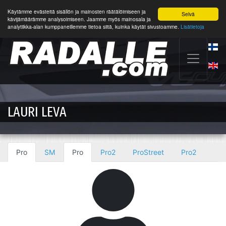
Käytämme evästeitä sisällön ja mainosten räätälöimiseen ja
Selvä
kävijämäärämme analysoimiseen. Jaamme myös mainosala ja
analytiikka-alan kumppaneillemme tietoa siitä, kuinka käytät sivustoamme.
Lisätietoja
LAURI LEVA
Pro
SM
Pro
Pro2
ProStreet
Pro2