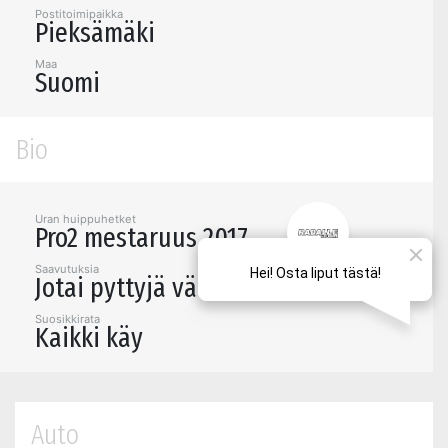
Postitoimipaikka
Pieksämäki
Maa
Suomi
Bio
Uran huippuhetket
Pro2 mestaruus 2017
Saavutuksia
Jotai pyttyjä välillä tullu
Suosikkirata
Kaikki käy
Auto