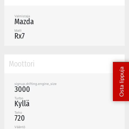
Valmistaja
Mazda
Malli
Rx7
Moottori
signup.drifting.engine_size
3000
Turbo
Kyllä
Teho
720
Vääntö