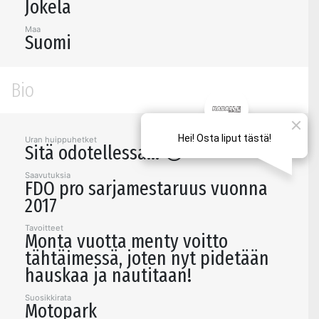
Jokela
Maa
Suomi
Bio
Uran huippuhetket
Sitä odotellessa... 😉
Saavutuksia
FDO pro sarjamestaruus vuonna
2017
Tavoitteet
Monta vuotta menty voitto
tähtäimessä, joten nyt pidetään
hauskaa ja nautitaan!
Suosikkirata
Motopark