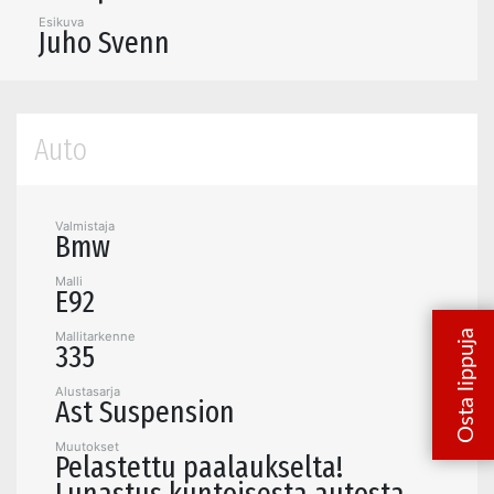
Esikuva
Juho Svenn
Auto
Valmistaja
Bmw
Malli
E92
Mallitarkenne
335
Alustasarja
Ast Suspension
Muutokset
Pelastettu paalaukselta!
Lunastus kuntoisesta autosta