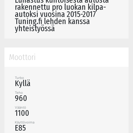
rakennettu pro luokan kilpa-
autoksi vuosina 2015-2017
Tuning.fi lehden kanssa
yhteistyössä
Moottori
Turbo
Kyllä
Teho
960
Vääntö
1100
Käyttövoima
E85