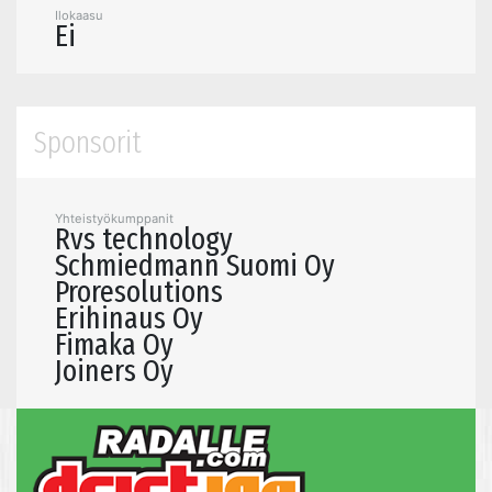
Ilokaasu
Ei
Sponsorit
Yhteistyökumppanit
Rvs technology
Schmiedmann Suomi Oy
Proresolutions
Erihinaus Oy
Fimaka Oy
Joiners Oy