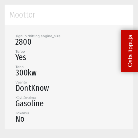
Moottori
signup.drifting.engine_size
2800
Turbo
Yes
Teho
300kw
Vääntö
DontKnow
Käyttövoima
Gasoline
Ilokaasu
No