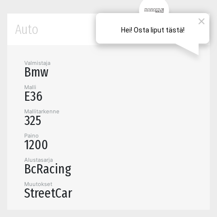
Auto
Valmistaja
Bmw
Malli
E36
Mallitarkenne
325
Paino
1200
Alustasarja
BcRacing
Muutokset
StreetCar