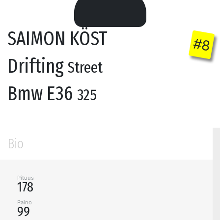
SAIMON KÖST
#8
Drifting
Street
Bmw E36
325
Bio
Pituus
178
Paino
99