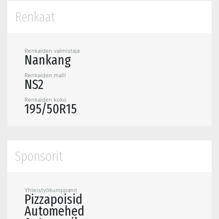
Renkaat
Renkaiden valmistaja
Nankang
Renkaiden malli
NS2
Renkaiden koko
195/50R15
Sponsorit
Yhteistyökumppanit
Pizzapoisid
Automehed