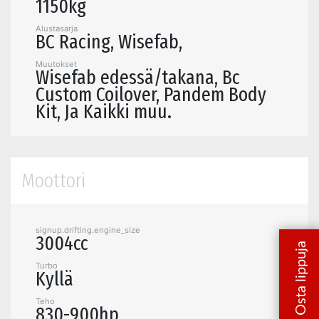
1150kg
Alustasarja
BC Racing, Wisefab,
Muutokset
Wisefab edessä/takana, Bc
Custom Coilover, Pandem Body
Kit, Ja Kaikki muu.
Moottori
signup.drifting.engine_size
3004cc
Turbo
Kyllä
Teho
830-900hp