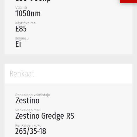
Vääntö
1050nm
Käyttövoima
E85
Ilokaasu
Ei
Renkaat
Renkaiden valmistaja
Zestino
Renkaiden malli
Zestino Gredge RS
Renkaiden koko
265/35-18