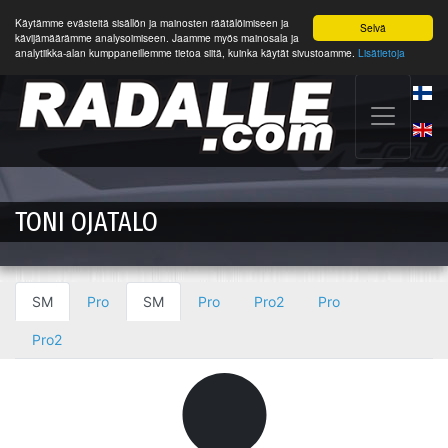
Käytämme evästeitä sisällön ja mainosten räätälöimiseen ja
Selvä
kävijämäärämme analysoimiseen. Jaamme myös mainosala ja
analytiikka-alan kumppaneillemme tietoa siitä, kuinka käytät sivustoamme.
Lisätietoja
TONI OJATALO
SM
Pro
SM
Pro
Pro2
Pro
Pro2