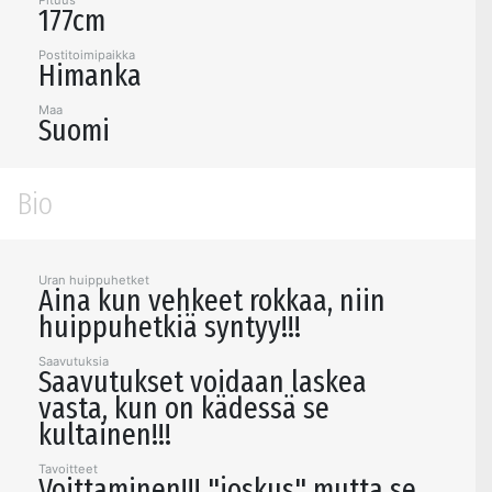
Pituus
177cm
Postitoimipaikka
Himanka
Maa
Suomi
Bio
Uran huippuhetket
Aina kun vehkeet rokkaa, niin
huippuhetkiä syntyy!!!
Saavutuksia
Saavutukset voidaan laskea
vasta, kun on kädessä se
kultainen!!!
Tavoitteet
Voittaminen!!! "joskus" mutta se