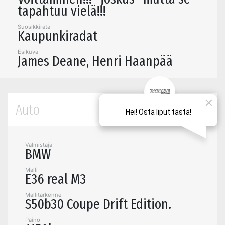
tapahtuu vielä!!!
Suosikkirata
Kaupunkiradat
Esikuva
James Deane, Henri Haanpää
Auto
Valmistaja
BMW
Malli
E36 real M3
Mallitarkenne
S50b30 Coupe Drift Edition.
Paino