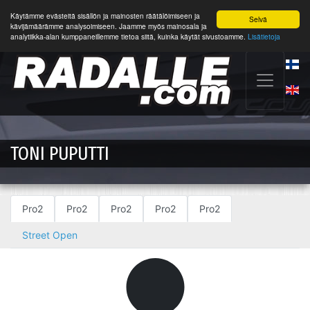
Käytämme evästeitä sisällön ja mainosten räätälöimiseen ja
Selvä
kävijämäärämme analysoimiseen. Jaamme myös mainosala ja
analytiikka-alan kumppaneillemme tietoa siitä, kuinka käytät sivustoamme.
Lisätietoja
TONI PUPUTTI
Pro2
Pro2
Pro2
Pro2
Pro2
Street Open