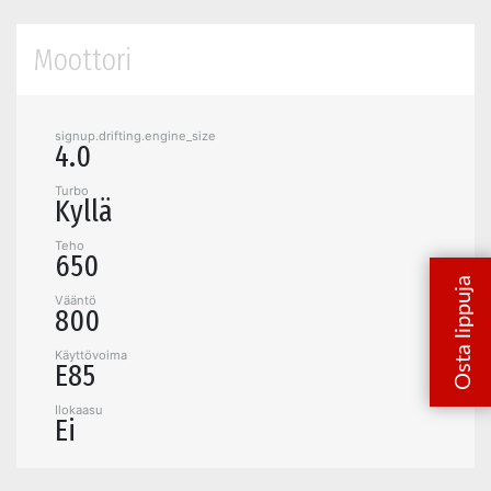
Moottori
signup.drifting.engine_size
4.0
Turbo
Kyllä
Teho
650
Vääntö
800
Käyttövoima
E85
Ilokaasu
Ei