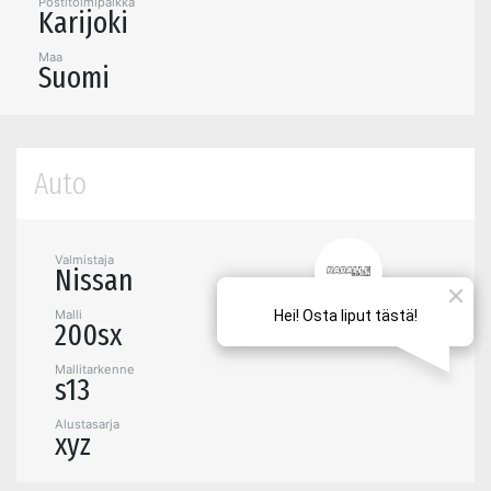
Postitoimipaikka
Karijoki
Maa
Suomi
Auto
Valmistaja
Nissan
Malli
200sx
Mallitarkenne
s13
Alustasarja
xyz