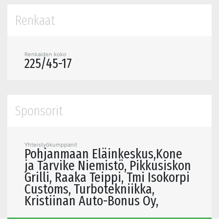
Renkaat
Renkaiden koko
225/45-17
Sponsorit
Yhteistyökumppanit
Pohjanmaan Eläinkeskus,Kone
ja Tarvike Niemistö, Pikkusiskon
Grilli, Raaka Teippi, Tmi Isokorpi
Customs, Turbotekniikka,
Kristiinan Auto-Bonus Oy,