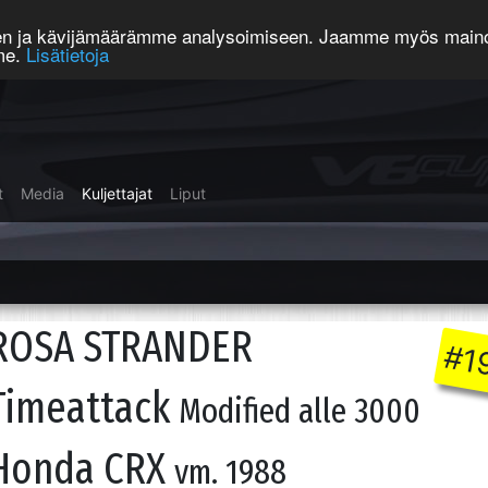
een ja kävijämäärämme analysoimiseen. Jaamme myös mainos
mme.
Lisätietoja
t
Media
Kuljettajat
Liput
ROSA STRANDER
#1
Timeattack
Modified alle 3000
Honda CRX
vm. 1988