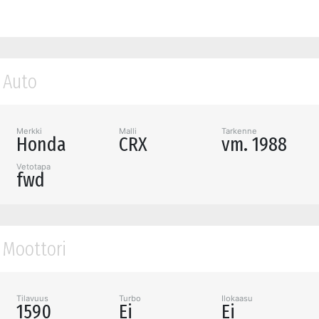
Auto
Merkki
Malli
Tarkenne
Honda
CRX
vm. 1988
Vetotapa
fwd
Moottori
Tilavuus
Turbo
Ilokaasu
1590
Ei
Ei