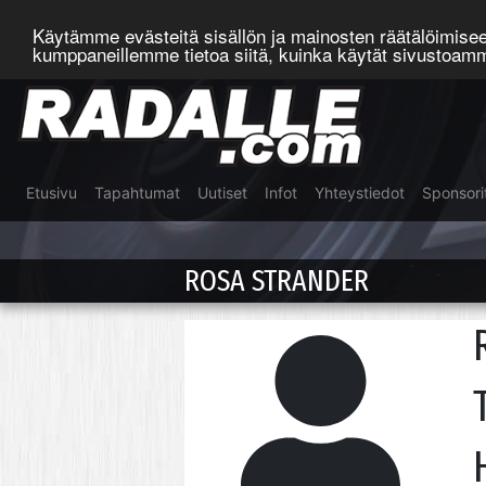
Käytämme evästeitä sisällön ja mainosten räätälöimis
kumppaneillemme tietoa siitä, kuinka käytät sivustoa
Etusivu
Tapahtumat
Uutiset
Infot
Yhteystiedot
Sponsori
ROSA STRANDER