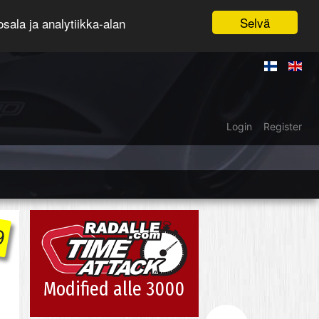
Selvä
ala ja analytiikka-alan
Login
Register
9
Modified alle 3000