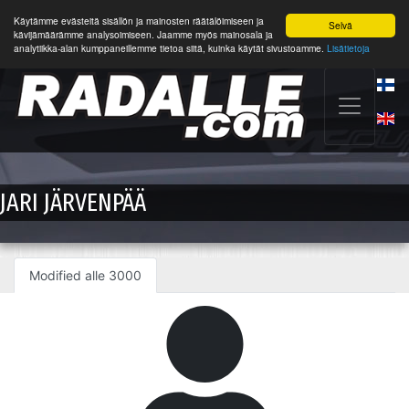
Käytämme evästeitä sisällön ja mainosten räätälöimiseen ja
Selvä
kävijämäärämme analysoimiseen. Jaamme myös mainosala ja
analytiikka-alan kumppaneillemme tietoa siitä, kuinka käytät sivustoamme.
Lisätietoja
JARI JÄRVENPÄÄ
Modified alle 3000