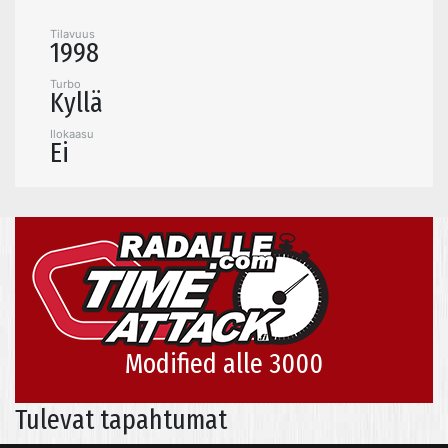
Tilavuus
1998
Turbo
Kyllä
Ilokaasu
Ei
Modified alle 3000
Tulevat tapahtumat