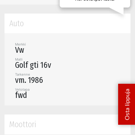
Auto
Merkki
Vw
Malli
Golf gti 16v
Tarkenne
vm. 1986
Vetotapa
fwd
Moottori