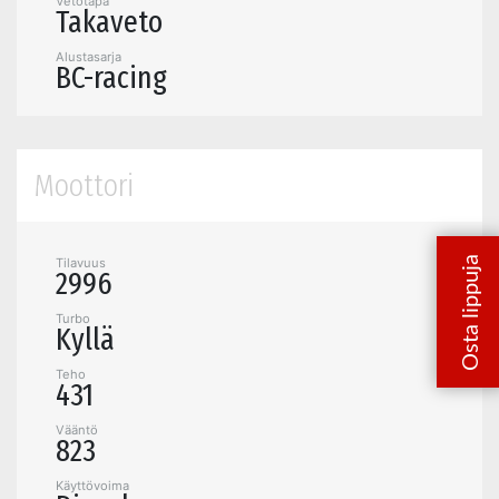
Vetotapa
Takaveto
Alustasarja
BC-racing
Moottori
Tilavuus
2996
Turbo
Kyllä
Teho
431
Vääntö
823
Käyttövoima