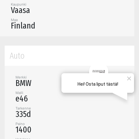
Kaupunki
Vaasa
Maa
Finland
Auto
Merkki
BMW
Malli
e46
Tarkenne
335d
Paino
1400