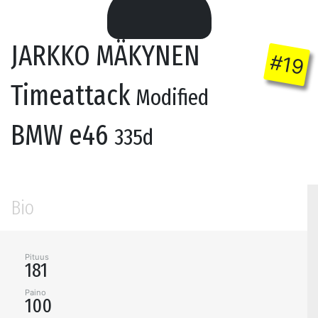
JARKKO MÄKYNEN
#19
Timeattack
Modified
BMW e46
335d
Bio
Pituus
181
Paino
100