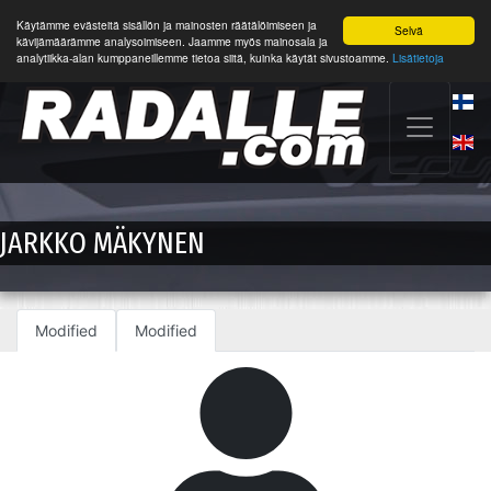
Käytämme evästeitä sisällön ja mainosten räätälöimiseen ja
Selvä
kävijämäärämme analysoimiseen. Jaamme myös mainosala ja
analytiikka-alan kumppaneillemme tietoa siitä, kuinka käytät sivustoamme.
Lisätietoja
JARKKO MÄKYNEN
Modified
Modified