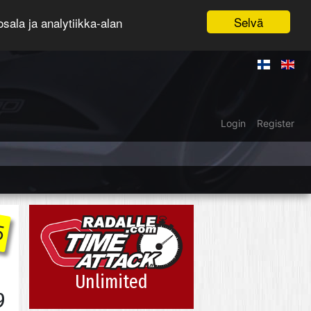
Selvä
ala ja analytiikka-alan
Login
Register
5
Unlimited
9