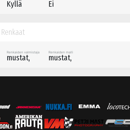
Kyllä
Ei
Renkaat
Renkaiden valmistaja
Renkaiden malli
mustat,
mustat,