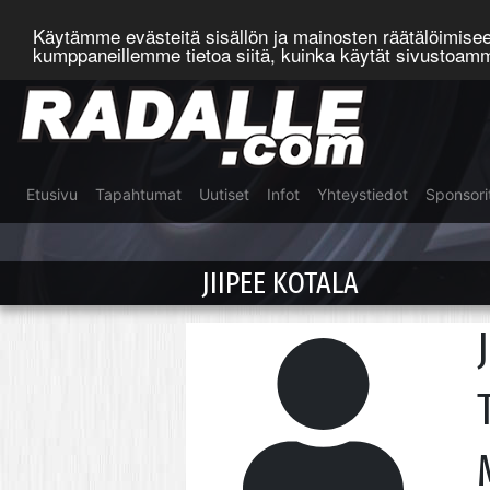
Käytämme evästeitä sisällön ja mainosten räätälöimis
kumppaneillemme tietoa siitä, kuinka käytät sivustoa
Etusivu
Tapahtumat
Uutiset
Infot
Yhteystiedot
Sponsori
JIIPEE KOTALA