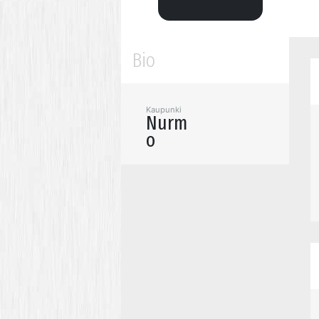
Bio
Kaupunki
Nurm
o