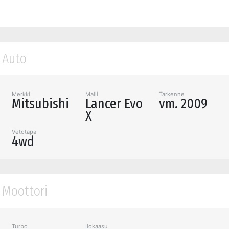
Auto
Merkki
Malli
Tarkenne
Mitsubishi
Lancer Evo
vm. 2009
X
Vetotapa
4wd
Moottori
Turbo
Ilokaasu