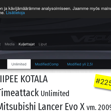
een ja kävijämäärämme analysoimiseen. Jaamme myös mainos
mme.
Lisätietoja
t
Media
Kuljettajat
Liput
Unlimited
ModifiedComp
Modified yli 2,5l
JIIPEE KOTALA
#22
Timeattack
Unlimited
Mitsubishi Lancer Evo X
vm. 200