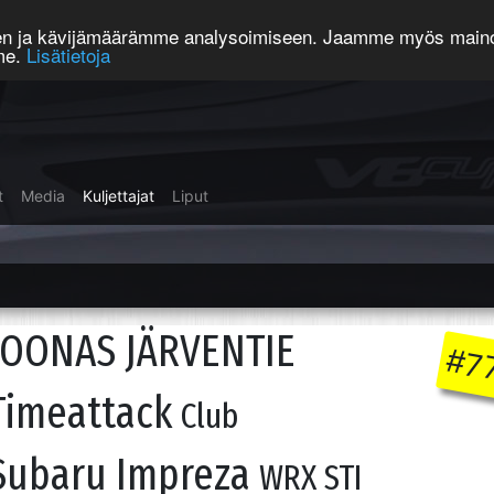
een ja kävijämäärämme analysoimiseen. Jaamme myös mainos
mme.
Lisätietoja
t
Media
Kuljettajat
Liput
JOONAS JÄRVENTIE
#7
Timeattack
Club
Subaru Impreza
WRX STI