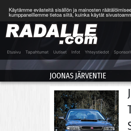
Käytämme evästeitä sisällön ja mainosten räätälöimis
kumppaneillemme tietoa siitä, kuinka käytät sivustoa
Etusivu
Tapahtumat
Uutiset
Infot
Yhteystiedot
Sponsori
JOONAS JÄRVENTIE