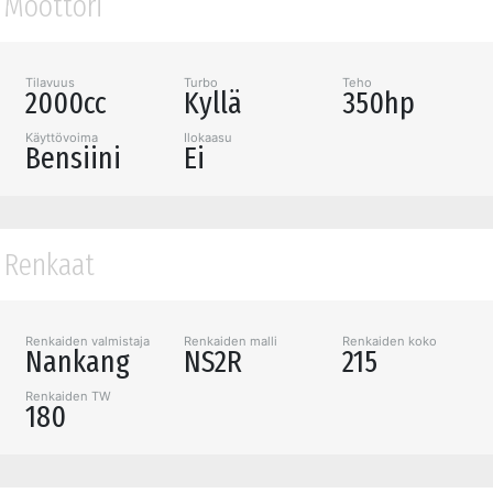
Moottori
Tilavuus
Turbo
Teho
2000cc
Kyllä
350hp
Käyttövoima
Ilokaasu
Bensiini
Ei
Renkaat
Renkaiden valmistaja
Renkaiden malli
Renkaiden koko
Nankang
NS2R
215
Renkaiden TW
180