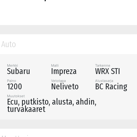
Auto
Merkki
Malli
Tarkenne
Subaru
Impreza
WRX STI
Paino
Vetotapa
Alustasarja
1200
Neliveto
BC Racing
Muutokset
Ecu, putkisto, alusta, ahdin,
turvakaaret