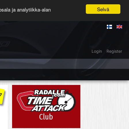
Selvä
ala ja analytiikka-alan
Login
Register
7
Club