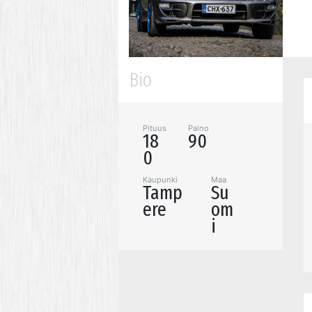
Bio
Pituus
Paino
18
90
0
Kaupunki
Maa
Tamp
Su
ere
om
i