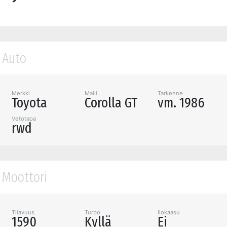
Auto
Merkki
Malli
Tarkenne
Toyota
Corolla GT
vm. 1986
Vetotapa
rwd
Moottori
Tilavuus
Turbo
Ilokaasu
1590
Kyllä
Ei