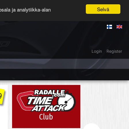
Selvä
ala ja analytiikka-alan
Login
Register
9
Club