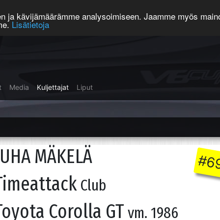
een ja kävijämäärämme analysoimiseen. Jaamme myös mainos
mme.
Lisätietoja
t
Media
Kuljettajat
Liput
JUHA MÄKELÄ
#6
Timeattack
Club
Toyota Corolla GT
vm. 1986