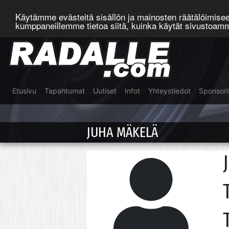
Käytämme evästeitä sisällön ja mainosten räätälöimis
kumppaneillemme tietoa siitä, kuinka käytät sivustoa
Etusivu
Tapahtumat
Uutiset
Infot
Yhteystiedot
Sponsori
JUHA MÄKELÄ