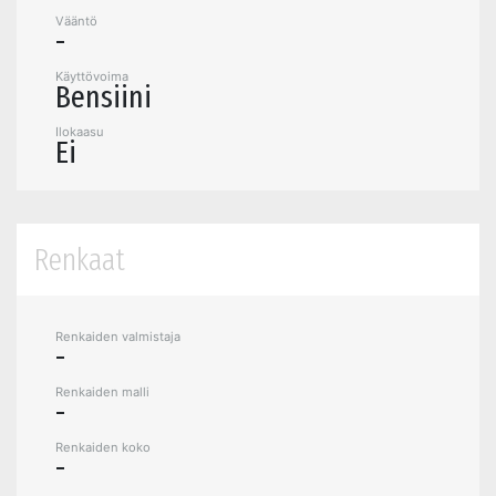
Vääntö
-
Käyttövoima
Bensiini
Ilokaasu
Ei
Renkaat
Renkaiden valmistaja
-
Renkaiden malli
-
Renkaiden koko
-