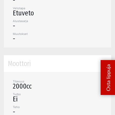
-
Vetotapa
Etuveto
Alustasarja
-
Muutokset
-
Moottori
Tilavuus
2000cc
Turbo
Ei
Teho
-