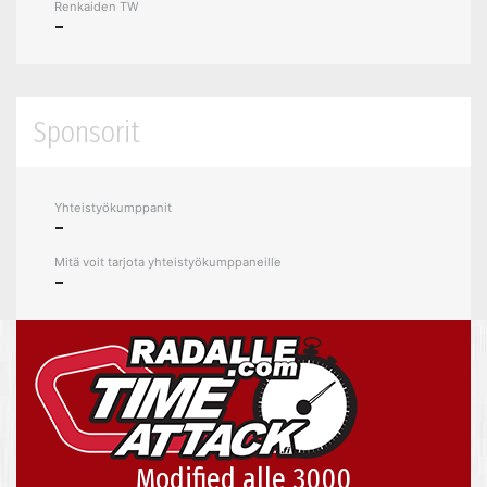
Renkaiden TW
-
Sponsorit
Yhteistyökumppanit
-
Mitä voit tarjota yhteistyökumppaneille
-
Modified alle 3000