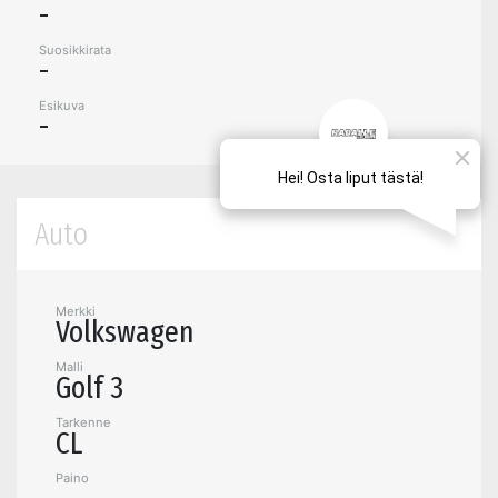
-
Suosikkirata
-
Esikuva
-
Auto
Merkki
Volkswagen
Malli
Golf 3
Tarkenne
CL
Paino