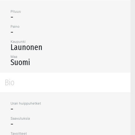
Pituus
-
Paino
-
Kaupunki
Launonen
Maa
Suomi
Bio
Uran huippuhetket
-
Saavutuksia
-
Tavoitteet