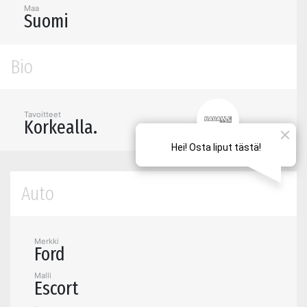
Maa
Suomi
Bio
Tavoitteet
Korkealla.
Auto
Merkki
Ford
Malli
Escort