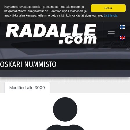
Käytämme evästeitä sisällön ja mainosten räätälöimiseen ja
Selvä
kävijämäärämme analysoimiseen. Jaamme myös mainosala ja
analytiikka-alan kumppaneillemme tietoa siitä, kuinka käytät sivustoamme.
Lisätietoja
OSKARI NUMMISTO
Modified alle 3000