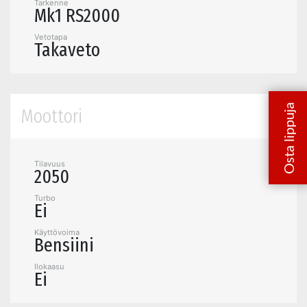
Tarkenne
Mk1 RS2000
Vetotapa
Takaveto
Moottori
Tilavuus
2050
Turbo
Ei
Käyttövoima
Bensiini
Ilokaasu
Ei