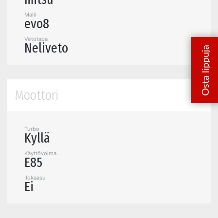
Malli
evo8
Vetotapa
Neliveto
Moottori
Turbo
Kyllä
Käyttövoima
E85
Ilokaasu
Ei