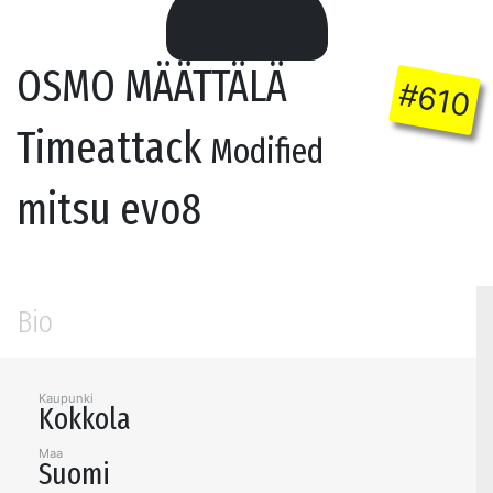
OSMO MÄÄTTÄLÄ
#610
Timeattack
Modified
mitsu evo8
Bio
Kaupunki
Kokkola
Maa
Suomi