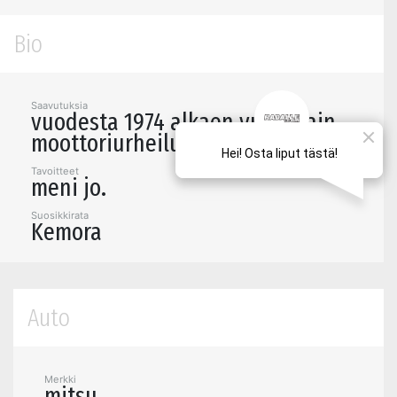
Bio
Saavutuksia
vuodesta 1974 alkaen vuosittain
moottoriurheilua eri muodoissa.
Tavoitteet
meni jo.
Suosikkirata
Kemora
Auto
Merkki
mitsu