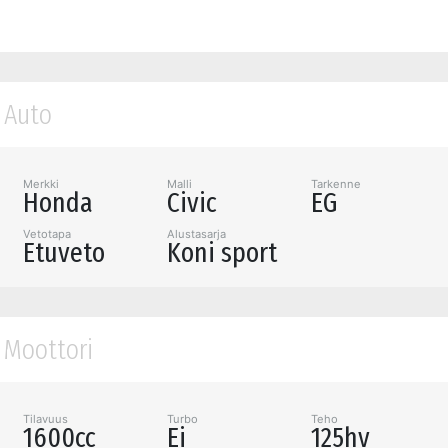
Auto
Merkki
Malli
Tarkenne
Honda
Civic
EG
Vetotapa
Alustasarja
Etuveto
Koni sport
Moottori
Tilavuus
Turbo
Teho
1600cc
Ei
125hv