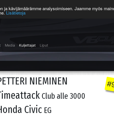
een ja kävijämäärämme analysoimiseen. Jaamme myös mainos
mme.
Lisätietoja
t
Media
Kuljettajat
Liput
PETTERI NIEMINEN
#
Timeattack
Club alle 3000
Honda Civic
EG