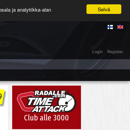
Selvä
ala ja analytiikka-alan
Login
Register
9
Club alle 3000