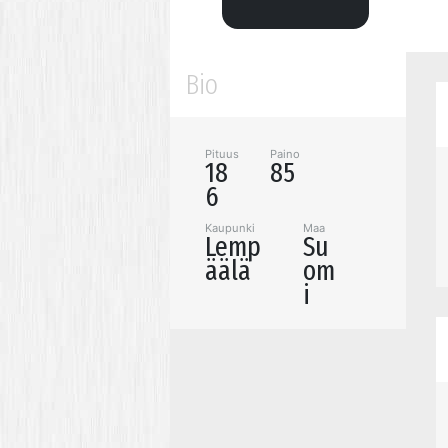
Bio
Pituus
Paino
18
85
6
Kaupunki
Maa
Lemp
Su
äälä
om
i