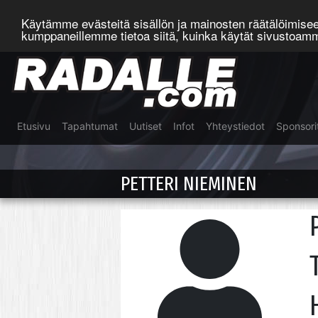
Käytämme evästeitä sisällön ja mainosten räätälöimis
kumppaneillemme tietoa siitä, kuinka käytät sivustoa
Etusivu
Tapahtumat
Uutiset
Infot
Yhteystiedot
Sponsori
PETTERI NIEMINEN