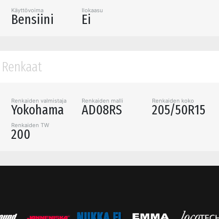
Käyttövoima
Ilokaasu
Bensiini
Ei
Renkaat
Renkaiden valmistaja
Renkaiden malli
Renkaiden koko
Yokohama
AD08RS
205/50R15
Renkaiden TW
200