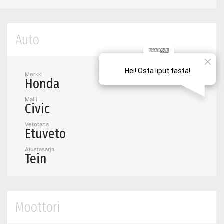
Auto
Merkki
Honda
Malli
Civic
Vetotapa
Etuveto
Alustasarja
Tein
Moottori