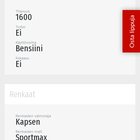
Tilavuus
1600
Turbo
Ei
Käyttövoima
Bensiini
Ilokaasu
Ei
Renkaat
Renkaiden valmistaja
Kapsen
Renkaiden malli
Sportmax