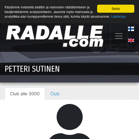
Käytämme evästeitä sisällön ja mainosten räätälöimiseen ja
Selvä
kävijämäärämme analysoimiseen. Jaamme myös mainosala ja
analytiikka-alan kumppaneillemme tietoa siitä, kuinka käytät sivustoamme.
Lisätietoja
PETTERI SUTINEN
Club alle 3000
Club