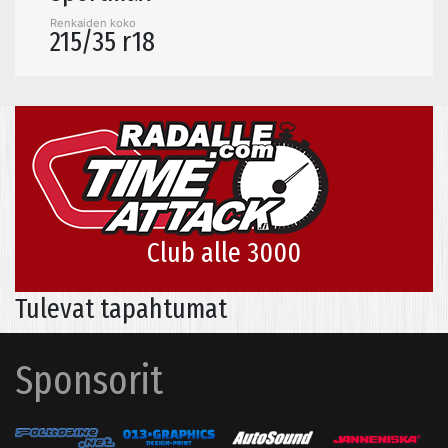
Renkaiden koko
215/35 r18
Club alle 3000
Tulevat tapahtumat
Sponsorit