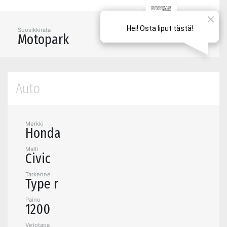
Suosikkirata
Motopark
Auto
Merkki
Honda
Malli
Civic
Tarkenne
Type r
Paino
1200
Vetotapa