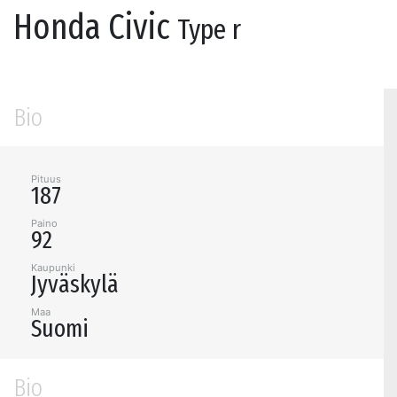
Honda Civic
Type r
Bio
Pituus
187
Paino
92
Kaupunki
Jyväskylä
Maa
Suomi
Bio