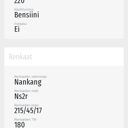
220
Käyttövoima
Bensiini
Ilokaasu
Ei
Renkaat
Renkaiden valmistaja
Nankang
Renkaiden malli
Ns2r
Renkaiden koko
215/45/17
Renkaiden TW
180