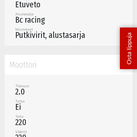
Etuveto
Alustasarja
Bc racing
Muutokset
Putkivirit, alustasarja
Moottori
Tilavuus
2.0
Turbo
Ei
Teho
220
Vääntö