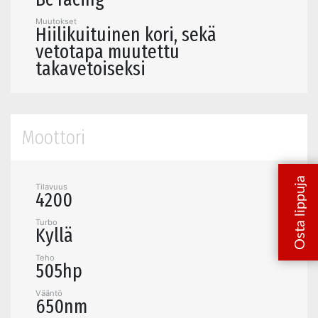
Muutokset
Hiilikuituinen kori, sekä
vetotapa muutettu
takavetoiseksi
Moottori
Tilavuus
4200
Turbo
Kyllä
Teho
505hp
Vääntö
650nm