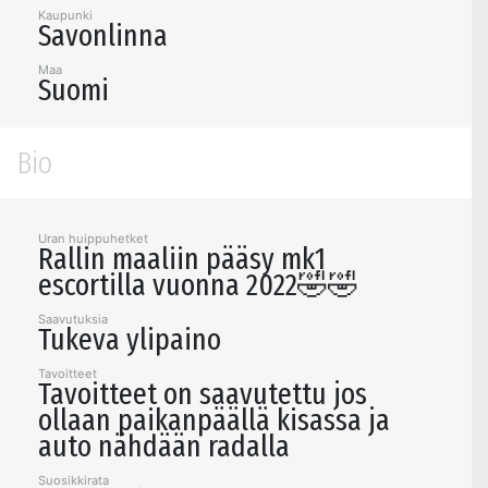
Kaupunki
Savonlinna
Maa
Suomi
Bio
Uran huippuhetket
Rallin maaliin pääsy mk1
escortilla vuonna 2022🤣🤣
Saavutuksia
Tukeva ylipaino
Tavoitteet
Tavoitteet on saavutettu jos
ollaan paikanpäällä kisassa ja
auto nähdään radalla
Suosikkirata