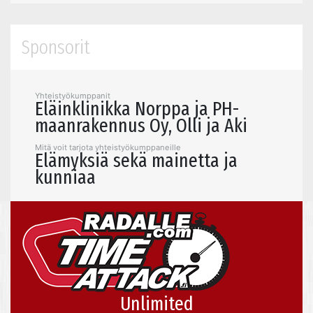
Sponsorit
Yhteistyökumppanit
Eläinklinikka Norppa ja PH-
maanrakennus Oy, Olli ja Aki
Mitä voit tarjota yhteistyökumppaneille
Elämyksiä sekä mainetta ja
kunniaa
Unlimited