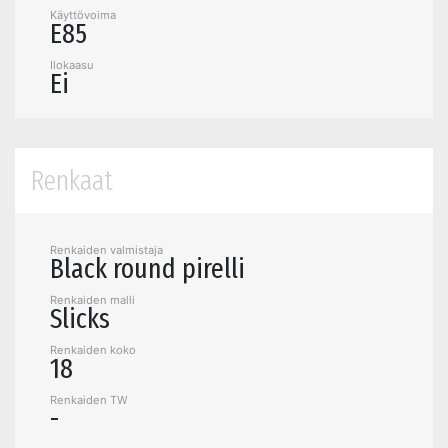
Käyttövoima
E85
Ilokaasu
Ei
Renkaat
Renkaiden valmistaja
Black round pirelli
Renkaiden malli
Slicks
Renkaiden koko
18
Renkaiden TW
-