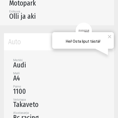
Motopark
Esikuva
Olli ja aki
Auto
Merkki
Audi
Malli
A4
Paino
1100
Vetotapa
Takaveto
Alustasarja
Bc racing