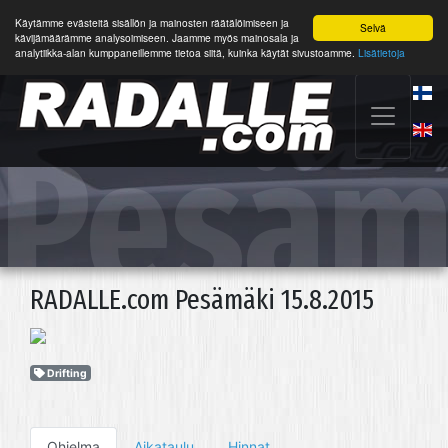
Käytämme evästeitä sisällön ja mainosten räätälöimiseen ja
Selvä
kävijämäärämme analysoimiseen. Jaamme myös mainosala ja
analytiikka-alan kumppaneillemme tietoa siitä, kuinka käytät sivustoamme.
Lisätietoja
Pesäm
Moott
RADALLE.com Pesämäki 15.8.2015
Drifting
Ohjelma
Aikataulu
Hinnat