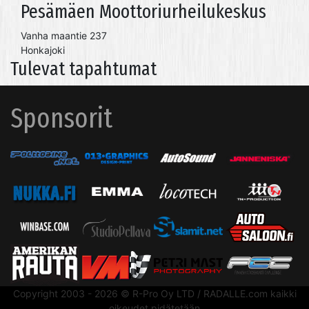
Pesämäen Moottoriurheilukeskus
Vanha maantie 237
Honkajoki
Tulevat tapahtumat
Sponsorit
Copyright 2003 - 2026 © R-Pro Oy LTD / RADALLE.com kaikki
oikeudet pidätetään