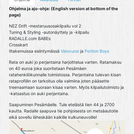
Ohjelma ja ajo-ohje: (English version at bottom of the
page)
NEZ Drift -mestaruusosakilpailu vol 2
Tuning & Styling -autonäyttely ja -kilpailu
RADALLE.com BABEs
Crosskart
Iltakemuissa esiintymässä
Valovuosi
ja
Portion Boys
Rata on auki jo perjantaina harjoittelua varten. Ratamaksu
on 40 euroa joka suoritetaan Pesämäen
ratahenkilökunnalle toimistossa. Perjantaina tulevan kisan
rataprofiilin on tarkoitus olla valmiina joten pääsette
treenaamaan suoraan kisaa varten. Myös kilpailutoimisto ja
-katsastus on auki perjantaina.
Saapuminen Pesämäelle. Tule etelästä tien 44 ja 2700
kautta. Radalle saapuva tie pohjoisesta on metsäautotie
eikä sovellu läheskään kaikille kulkuneuvoille!