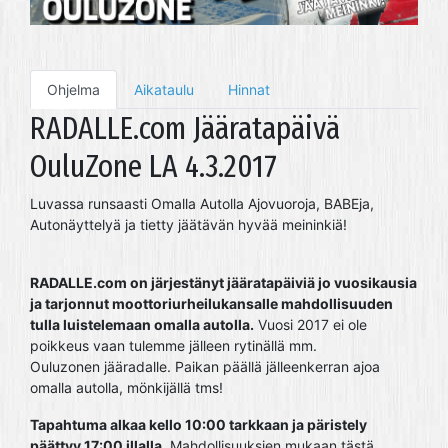
Ohjelma
Aikataulu
Hinnat
RADALLE.com Jääratapäivä
OuluZone LA 4.3.2017
Luvassa runsaasti Omalla Autolla Ajovuoroja, BABEja,
Autonäyttelyä ja tietty jäätävän hyvää meininkiä!
RADALLE.com on järjestänyt jääratapäiviä jo vuosikausia
ja tarjonnut moottoriurheilukansalle mahdollisuuden
tulla luistelemaan omalla autolla.
Vuosi 2017 ei ole
poikkeus vaan tulemme jälleen rytinällä mm.
Ouluzonen jääradalle. Paikan päällä jälleenkerran ajoa
omalla autolla, mönkijällä tms!
Tapahtuma alkaa kello 10:00 tarkkaan ja päristely
päättyy 17:00 illalla.
Mahdollisuuksien mukaan tästä