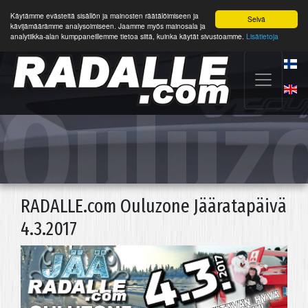
Käytämme evästeitä sisällön ja mainosten räätälöimiseen ja
Selvä
kävijämäärämme analysoimiseen. Jaamme myös mainosala ja
analytiikka-alan kumppaneillemme tietoa siitä, kuinka käytät sivustoamme.
Lisätietoja
Ouluz
RADALLE.com Ouluzone Jääratapäivä
4.3.2017