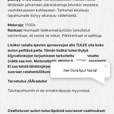
lähdetään jatkamaan jääratakemuja johonkin tarpeeksi
vauhdikkaaseen kohteeseen. Tarkempi aikataulu
tapahtumalle löytyy aikataulu välilehdeltä.
Meluraja:
110Db
Renkaat:
Normaalit tieliikennekäyttöön tarkoitetut
talvirenkaat, eli nastat tai kitkat. Piikkirenkaat ei sallittuja.
Lisäksi radalla ajavien ajoneuvojen alla TULEE olla koko
auton peittävä peite. Tämän lisäksi tulee löytyä
öljyvahinkojen torjumiseen tarkoitettu imeytysmatto
(näitä saa mm. Motonetistä). Mitään huoltotoimenpiteitä
EI saa tehdä lähdönjärjestelyalueella! Nämä ohjeet
suoraan ratahenkilökunnalta ja näitä PITÄÄ noudattaa!
Tervetuloa JÄÄradalle!
Talvitapahtumiin ei ole ennakkolippuja myynnissä.
Osallistuvan auton tulee läpäistä seuraavat vaatimukset: