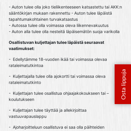
- Auton tulee olla joko tieliikenteeseen katsastettu tai AKK:n
sääntökirjan mukaan rakennettu - Auton tulee läpäistä
tapahtumakohtainen turvakatsastus
- Autossa tulee olla voimassa oleva liikennevakuutus
- Auton alla tulee olla nesteitä läpäisemätön suoja varikolla
Osallistuvan kuljettajan tulee läpäistä seuraavat
vaatimukset:
- Edellytämme 18-vuoden ikää tai voimassa olevaa
rataleimatutkintoa
- Kuljettajalla tulee olla ajokortti tai voimassa oleva
rataleimatutkinto
- Kuljettajan tulee osallistua ohjaajakokoukseen tai –
koulutukseen
- Kuljettajan tulee täyttää ja allekirjoittaa
vastuuvapauslappu
- Ajoharjoitteluun osallistuva ei saa olla päihteiden