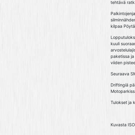
tehtävä ratka
Palkintojenj
silminnähden
kilpaa Pöytä
Lopputulokse
kuuli suora
arvostelulaj
paketissa ja
viiden piste
Seuraava SM-
Driftingiä 
Motoparkiss
Tulokset ja k
Kuvasta ISO k