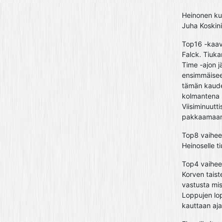
Heinonen kuit
Juha Koskin
Top16 -kaavi
Falck. Tiuka
Time -ajon j
ensimmäisee
tämän kauden
kolmantena 
Viisiminuutt
pakkaamaan 
Top8 vaihees
Heinoselle t
Top4 vaihees
Korven taist
vastusta mis
Loppujen lopu
kauttaan aja