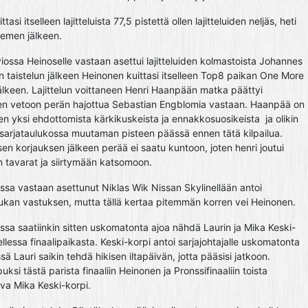
tasi itselleen lajitteluista 77,5 pistettä ollen lajitteluiden neljäs, heti
iemen jälkeen.
ossa Heinoselle vastaan asettui lajitteluiden kolmastoista Johannes
n taistelun jälkeen Heinonen kuittasi itselleen Top8 paikan One More
älkeen. Lajittelun voittaneen Henri Haanpään matka päättyi
n vetoon perän hajottua Sebastian Engblomia vastaan. Haanpää on
 yksi ehdottomista kärkikuskeista ja ennakkosuosikeista ja olikin
sarjataulukossa muutaman pisteen päässä ennen tätä kilpailua.
isen korjauksen jälkeen perää ei saatu kuntoon, joten henri joutui
tavarat ja siirtymään katsomoon.
sa vastaan asettunut Niklas Wik Nissan Skylinellään antoi
iukan vastuksen, mutta tällä kertaa pitemmän korren vei Heinonen.
sa saatiinkin sitten uskomatonta ajoa nähdä Laurin ja Mika Keski-
ellessa finaalipaikasta. Keski-korpi antoi sarjajohtajalle uskomatonta
sä Lauri saikin tehdä hikisen iltapäivän, jotta pääsisi jatkoon.
ksi tästä parista finaaliin Heinonen ja Pronssifinaaliin toista
va Mika Keski-korpi.