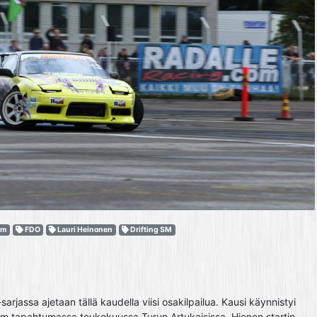
om
FDO
Lauri Heinonen
Drifting SM
sarjassa ajetaan tällä kaudella viisi osakilpailua. Kausi käynnistyi
 tapahtumassa toukokuussa Turun Artukaisissa. Hienon startin