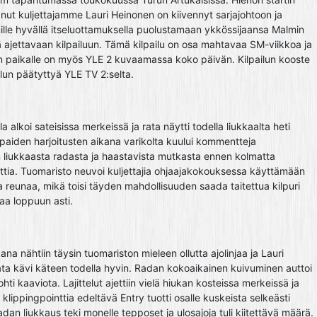
nut kuljettajamme Lauri Heinonen on kiivennyt sarjajohtoon ja
lle hyvällä itseluottamuksella puolustamaan ykkössijaansa Malmin
ä ajettavaan kilpailuun. Tämä kilpailu on osa mahtavaa SM-viikkoa ja
n paikalle on myös YLE 2 kuvaamassa koko päivän. Kilpailun kooste
ailun päätyttyä YLE TV 2:selta.
a alkoi sateisissa merkeissä ja rata näytti todella liukkaalta heti
aiden harjoitusten aikana varikolta kuului kommentteja
 liukkaasta radasta ja haastavista mutkasta ennen kolmatta
ttia. Tuomaristo neuvoi kuljettajia ohjaajakokouksessa käyttämään
 reunaa, mikä toisi täyden mahdollisuuden saada taitettua kilpuri
jaa loppuun asti.
kana nähtiin täysin tuomariston mieleen ollutta ajolinjaa ja Lauri
ata kävi käteen todella hyvin. Radan kokoaikainen kuivuminen auttoi
ti kaaviota. Lajittelut ajettiin vielä hiukan kosteissa merkeissä ja
klippingpointtia edeltävä Entry tuotti osalle kuskeista selkeästi
adan liukkaus teki monelle tepposet ja ulosajoja tuli kiitettävä määrä.