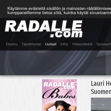
Käytämme evästeitä sisällön ja mainosten räätälöimis
kumppaneillemme tietoa siitä, kuinka käytät sivustoa
Etusivu
Tapahtumat
Uutiset
Infot
Yhteystiedot
Sponsori
Lauri H
Suomen