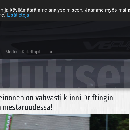
een ja kävijämäärämme analysoimiseen. Jaamme myös mainos
mme.
Lisätietoja
Uutise
t
Media
Kuljettajat
Liput
einonen on vahvasti kiinni Driftingin
 mestaruudessa!