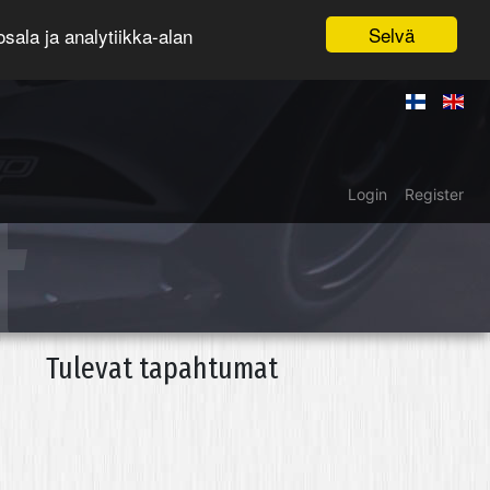
Selvä
ala ja analytiikka-alan
t
Login
Register
Tulevat tapahtumat