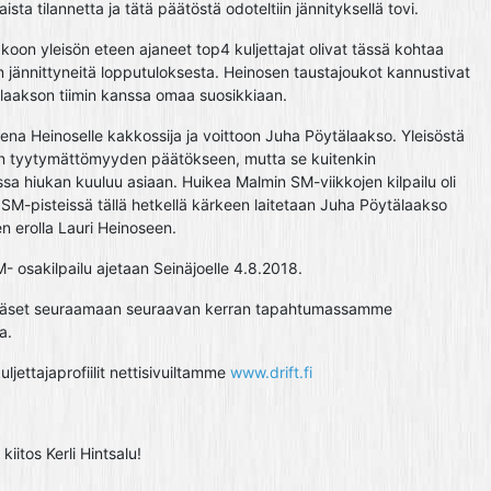
ista tilannetta ja tätä päätöstä odoteltiin jännityksellä tovi.
akoon yleisön eteen ajaneet top4 kuljettajat olivat tässä kohtaa
 jännittyneitä lopputuloksesta. Heinosen taustajoukot kannustivat
laakson tiimin kanssa omaa suosikkiaan.
na Heinoselle kakkossija ja voittoon Juha Pöytälaakso. Yleisöstä
an tyytymättömyyden päätökseen, mutta se kuitenkin
issa hiukan kuuluu asiaan. Huikea Malmin SM-viikkojen kilpailu oli
 SM-pisteissä tällä hetkellä kärkeen laitetaan Juha Pöytälaakso
en erolla Lauri Heinoseen.
 osakilpailu ajetaan Seinäjoelle 4.8.2018.
pääset seuraamaan seuraavan kerran tapahtumassamme
a.
uljettajaprofiilit nettisivuiltamme
www.drift.fi
iitos Kerli Hintsalu!