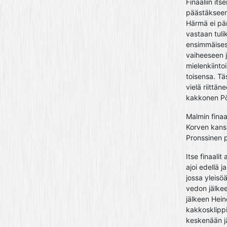
Finaaliin i
päästäkseen 
Härmä ei pär
vastaan tuli
ensimmäisess
vaiheeseen 
mielenkiinto
toisensa. Tä
vielä riittän
kakkonen Pö
Malmin finaal
Korven kanss
Pronssinen po
Itse finaali
ajoi edellä j
jossa yleisö
vedon jälkee
jälkeen Hein
kakkosklippi
keskenään jä