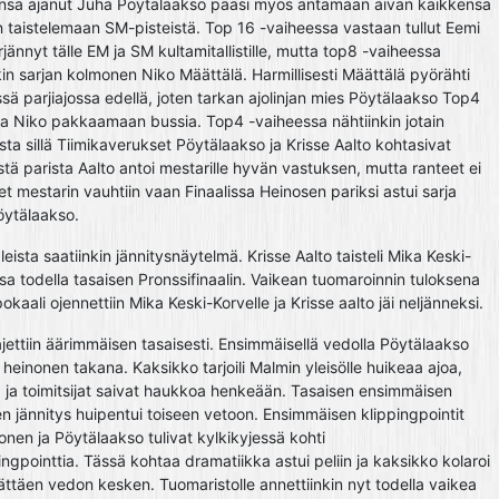
tsensä ajanut Juha Pöytälaakso pääsi myös antamaan aivan kaikkensa
taistelemaan SM-pisteistä. Top 16 -vaiheessa vastaan tullut Eemi
jännyt tälle EM ja SM kultamitallistille, mutta top8 -vaiheessa
kin sarjan kolmonen Niko Määttälä. Harmillisesti Määttälä pyörähti
ä parjiajossa edellä, joten tarkan ajolinjan mies Pöytälaakso Top4
ja Niko pakkaamaan bussia. Top4 -vaiheessa nähtiinkin jotain
ista sillä Tiimikaverukset Pöytälaakso ja Krisse Aalto kohtasivat
stä parista Aalto antoi mestarille hyvän vastuksen, mutta ranteet ei
eet mestarin vauhtiin vaan Finaalissa Heinosen pariksi astui sarja
ytälaakso.
eista saatiinkin jännitysnäytelmä. Krisse Aalto taisteli Mika Keski-
a todella tasaisen Pronssifinaalin. Vaikean tuomaroinnin tuloksena
kaali ojennettiin Mika Keski-Korvelle ja Krisse aalto jäi neljänneksi.
t ajettiin äärimmäisen tasaisesti. Ensimmäisellä vedolla Pöytälaakso
a heinonen takana. Kaksikko tarjoili Malmin yleisölle huikeaa ajoa,
ä ja toimitsijat saivat haukkoa henkeään. Tasaisen ensimmäisen
n jännitys huipentui toiseen vetoon. Ensimmäisen klippingpointit
onen ja Pöytälaakso tulivat kylkikyjessä kohti
ngpointtia. Tässä kohtaa dramatiikka astui peliin ja kaksikko kolaroi
ttäen vedon kesken. Tuomaristolle annettiinkin nyt todella vaikea