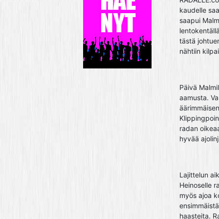
kaudelle saa
saapui Malmi
lentokentäll
tästä johtue
nähtiin kilp
Päivä Malmill
aamusta. Vap
äärimmäisen
Klippingpoin
radan oikeaa
hyvää ajolin
Lajittelun ai
Heinoselle r
myös ajoa koh
ensimmäistä 
haasteita. R