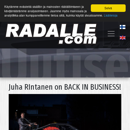
Käytämme evästeitä sisällön ja mainosten räätälöimiseen ja
Selvä
kävijämäärämme analysoimiseen. Jaamme myös mainosala ja
analytiikka-alan kumppaneillemme tietoa siitä, kuinka käytät sivustoamme.
Lisätietoja
Uutise
Juha RIntanen on BACK IN BUSINESS!