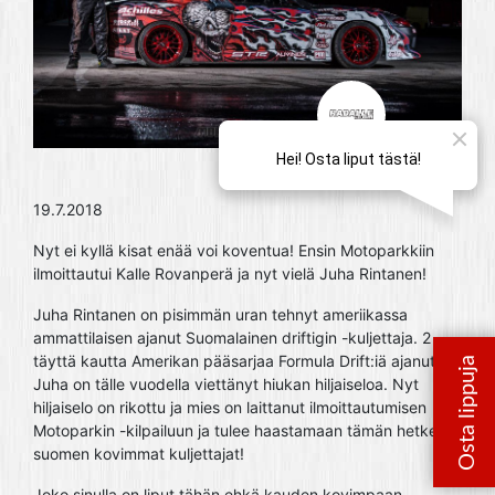
19.7.2018
Nyt ei kyllä kisat enää voi koventua! Ensin Motoparkkiin
ilmoittautui Kalle Rovanperä ja nyt vielä Juha Rintanen!
Juha Rintanen on pisimmän uran tehnyt ameriikassa
ammattilaisen ajanut Suomalainen driftigin -kuljettaja. 2
täyttä kautta Amerikan pääsarjaa Formula Drift:iä ajanut
Juha on tälle vuodella viettänyt hiukan hiljaiseloa. Nyt
hiljaiselo on rikottu ja mies on laittanut ilmoittautumisen
Motoparkin -kilpailuun ja tulee haastamaan tämän hetken
suomen kovimmat kuljettajat!
Joko sinulla on liput tähän ehkä kauden kovimpaan