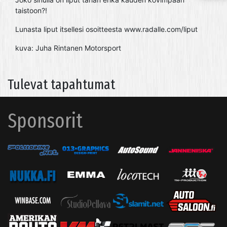
taistoon?!
Lunasta liput itsellesi osoitteesta www.radalle.com/liput
kuva: Juha Rintanen Motorsport
Tulevat tapahtumat
Sponsorit